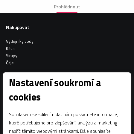
Prohlédnout
Nakupovat
Výdejníky vody
Káva
Sirupy
Čaje
Informace o nákupu
Nastavení soukromí a
Všeobecné obchodní podmínky
cookies
Sociální sítě
Souhlasem se sdílením dat nám poskytnete informace,
Facebook
které potřebujeme pro zlepšování, analýzu a marketing
napříč těmito webovými stránkami. Dále souhlasíte
Kontaktujte nás