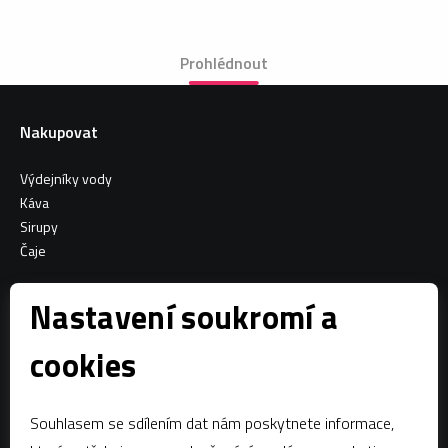
Prohlédnout
Nakupovat
Výdejníky vody
Káva
Sirupy
Čaje
Informace o nákupu
Nastavení soukromí a
Všeobecné obchodní podmínky
cookies
Sociální sítě
Souhlasem se sdílením dat nám poskytnete informace,
Facebook