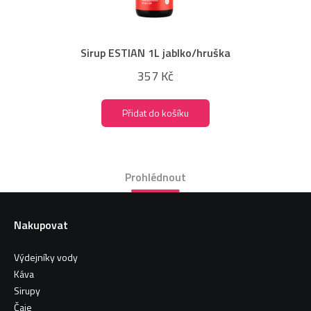
Sirup ESTIAN 1L jablko/hruška
357 Kč
Přidat do košíku
Prohlédnout
Nakupovat
Výdejníky vody
Káva
Sirupy
Čaje