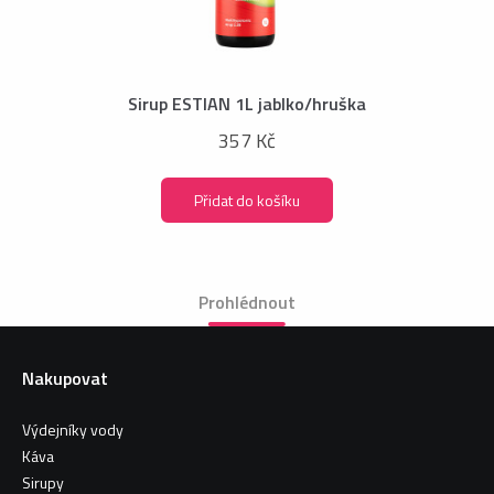
Sirup ESTIAN 1L jablko/hruška
357 Kč
Přidat do košíku
Prohlédnout
Nakupovat
Výdejníky vody
Káva
Sirupy