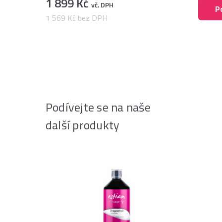
1 899 Kč
vč. DPH
P
1 569 Kč bez DPH
Podívejte se na naše
další produkty