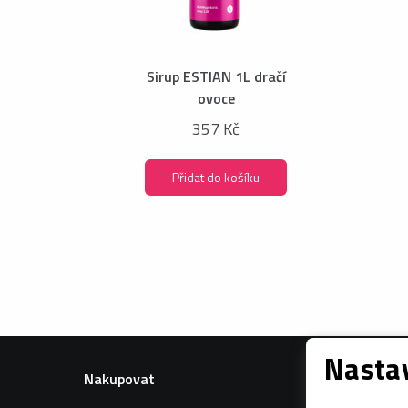
Sirup ESTIAN 1L dračí
ovoce
357 Kč
Přidat do košíku
Nastav
Nakupovat
Informac