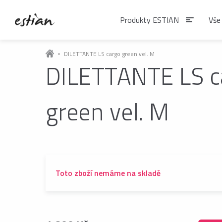
Produkty ESTIAN
Vše
DILETTANTE LS cargo green vel. M
DILETTANTE LS c
Produkty EST
green vel. M
VÝDEJNÍKY VODY
Výdejníky vody
podlahové
Toto zboží nemáme na skladě
ČAJE
Matcha
Čaje BIO