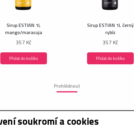
Sirup ESTIAN 1L
Sirup ESTIAN 1L černý
mango/maracuja
rybíz
357 Kč
357 Kč
Přidat do košíku
Přidat do košíku
Prohlédnout
ení soukromí a cookies
e o nákupu
Sociální sítě