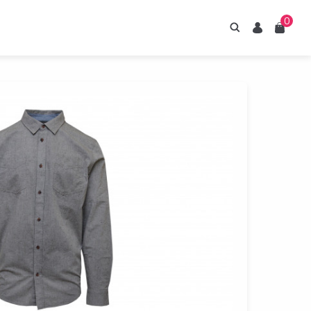
0
Hledání
Uživatel
Košík
irupy ESTIAN
znejte naše sirupy
z umělých sladidel.
Prohlédnout