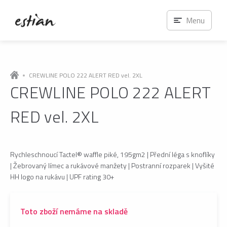
Menu
CREWLINE POLO 222 ALERT RED vel. 2XL
CREWLINE POLO 222 ALERT
RED vel. 2XL
Rychleschnoucí Tactel® waffle piké, 195gm2 | Přední léga s knoflíky
| Žebrovaný límec a rukávové manžety | Postranní rozparek | Vyšité
HH logo na rukávu | UPF rating 30+
Toto zboží nemáme na skladě