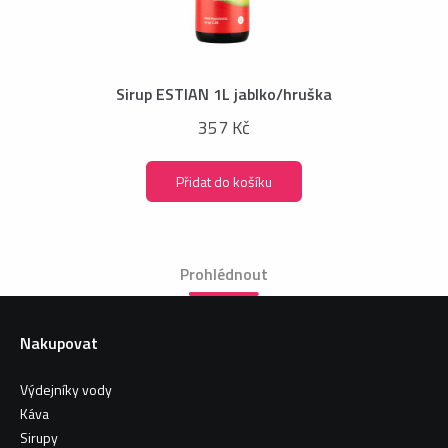
Sirup ESTIAN 1L jablko/hruška
357 Kč
Přidat do košíku
Prohlédnout
Nakupovat
Výdejníky vody
Káva
Sirupy