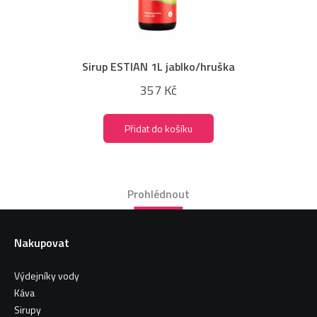
Sirup ESTIAN 1L jablko/hruška
357 Kč
Přidat do košíku
Prohlédnout
Nakupovat
Výdejníky vody
Káva
Sirupy