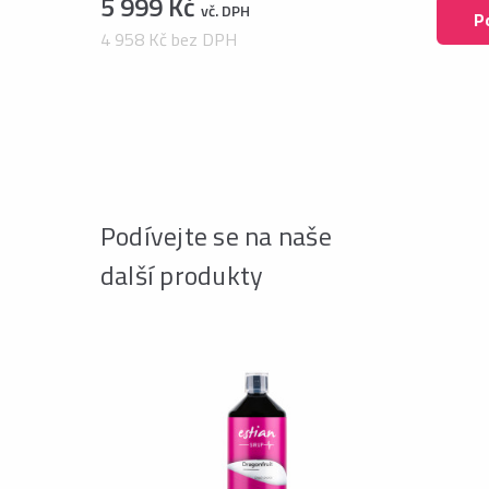
5 999 Kč
vč. DPH
P
4 958 Kč bez DPH
Podívejte se na naše
další produkty