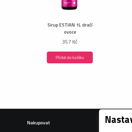
Sirup ESTIAN 1L dračí
ovoce
357 Kč
Přidat do košíku
Nastav
Nakupovat
Informac