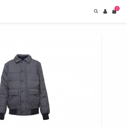
0
Hledání
Uživatel
Košík
irupy ESTIAN
znejte naše sirupy
z umělých sladidel.
Prohlédnout