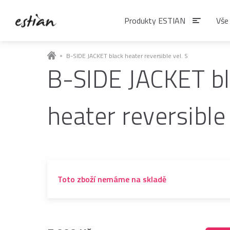
Produkty ESTIAN
Vše
B-SIDE JACKET black heater reversible vel. S
B-SIDE JACKET b
Produkty EST
heater reversible 
VÝDEJNÍKY VODY
Výdejníky vody
podlahové
Toto zboží nemáme na skladě
ČAJE
Matcha
Čaje BIO