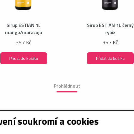
Sirup ESTIAN 1L
Sirup ESTIAN 1L černý
mango/maracuja
rybíz
357 Kč
357 Kč
Přidat do košíku
Přidat do košíku
Prohlédnout
ení soukromí a cookies
e o nákupu
Sociální sítě