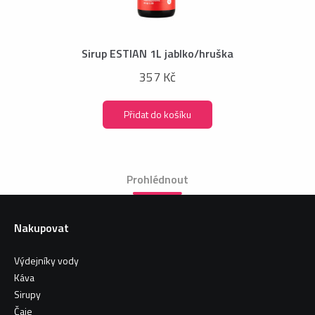
Sirup ESTIAN 1L jablko/hruška
357 Kč
Přidat do košíku
Prohlédnout
Nakupovat
Výdejníky vody
Káva
Sirupy
Čaje