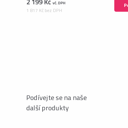
2 199 Kč
vč. DPH
P
1 817 Kč bez DPH
Podívejte se na naše
další produkty