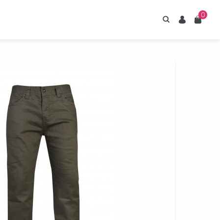
0
Hledání
Uživatel
Košík
irupy ESTIAN
znejte naše sirupy
z umělých sladidel.
Prohlédnout