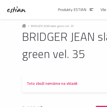
Produkty ESTIAN
Vše
BRIDGER JEAN slate green vel. 35
BRIDGER JEAN sl
Produkty EST
green vel. 35
VÝDEJNÍKY VODY
Výdejníky vody
podlahové
Toto zboží nemáme na skladě
ČAJE
Matcha
Čaje BIO