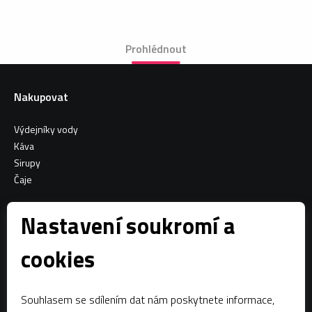
Prohlédnout
Nakupovat
Výdejníky vody
Káva
Sirupy
Čaje
Informace o nákupu
Nastavení soukromí a
Všeobecné obchodní podmínky
cookies
Sociální sítě
Souhlasem se sdílením dat nám poskytnete informace,
Facebook