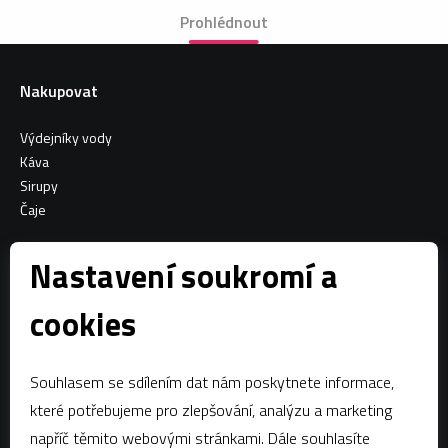
Prohlédnout
Nakupovat
Výdejníky vody
Káva
Sirupy
Čaje
Informace o nákupu
Nastavení soukromí a
Všeobecné obchodní podmínky
cookies
Sociální sítě
Souhlasem se sdílením dat nám poskytnete informace,
Facebook
které potřebujeme pro zlepšování, analýzu a marketing
napříč těmito webovými stránkami. Dále souhlasíte
Kontaktujte nás