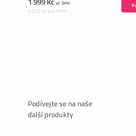
1 999 Kč
vč. DPH
P
1 652 Kč bez DPH
Podívejte se na naše
další produkty