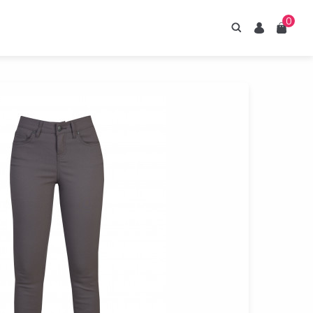
0
Hledání
Uživatel
Košík
irupy ESTIAN
znejte naše sirupy
z umělých sladidel.
Prohlédnout