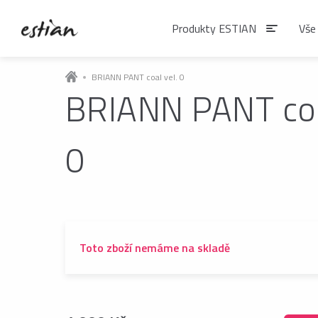
Produkty ESTIAN
Vše
BRIANN PANT coal vel. 0
BRIANN PANT coa
Produkty EST
0
VÝDEJNÍKY VODY
Výdejníky vody
podlahové
Toto zboží nemáme na skladě
ČAJE
Matcha
Čaje BIO