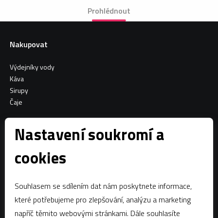
Prohlédnout
Nakupovat
Výdejníky vody
Káva
Sirupy
Čaje
Informace o nákupu
Nastavení soukromí a
Všeobecné obchodní podmínky
cookies
Sociální sítě
Souhlasem se sdílením dat nám poskytnete informace,
Facebook
které potřebujeme pro zlepšování, analýzu a marketing
napříč těmito webovými stránkami. Dále souhlasíte
Kontaktujte nás