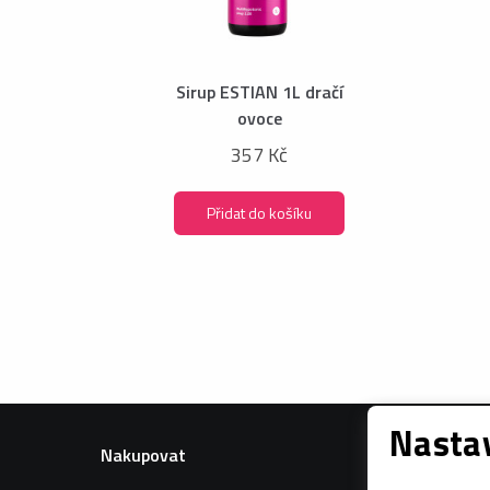
Sirup ESTIAN 1L dračí
ovoce
357 Kč
Přidat do košíku
Nastav
Nakupovat
Informac