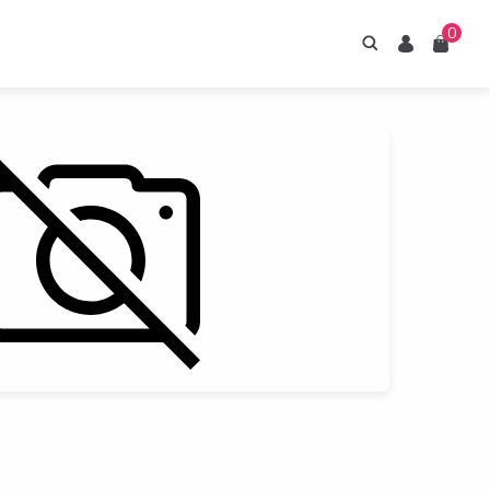
0
Hledání
Uživatel
Košík
irupy ESTIAN
znejte naše sirupy
z umělých sladidel.
Prohlédnout