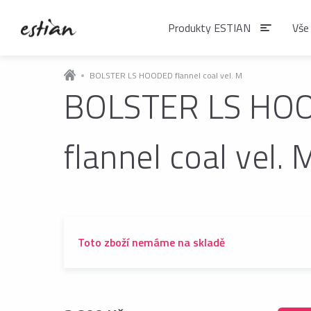
Produkty ESTIAN
Vše
BOLSTER LS HOODED flannel coal vel. M
BOLSTER LS HO
Produkty EST
flannel coal vel. 
VÝDEJNÍKY VODY
Výdejníky vody
podlahové
Toto zboží nemáme na skladě
ČAJE
Matcha
Čaje BIO