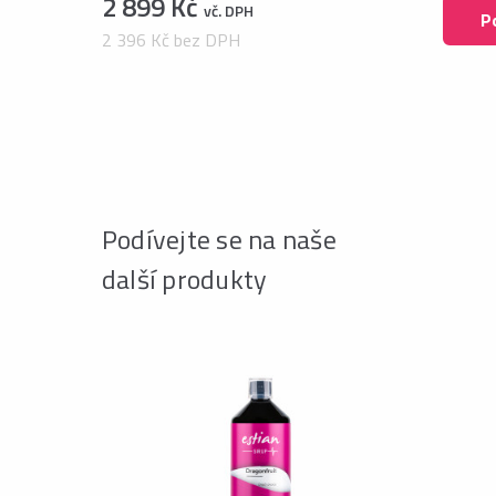
2 899 Kč
vč. DPH
P
2 396 Kč bez DPH
Podívejte se na naše
další produkty