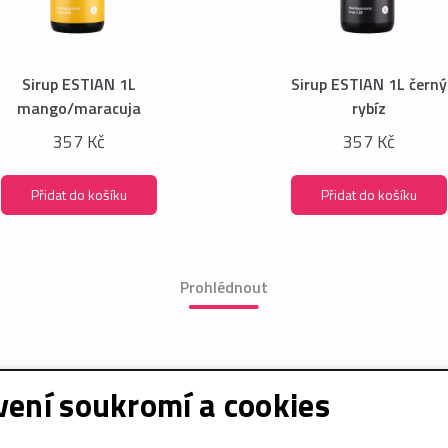
Sirup ESTIAN 1L
Sirup ESTIAN 1L černý
mango/maracuja
rybíz
357 Kč
357 Kč
Přidat do košíku
Přidat do košíku
Prohlédnout
ení soukromí a cookies
e o nákupu
Sociální sítě