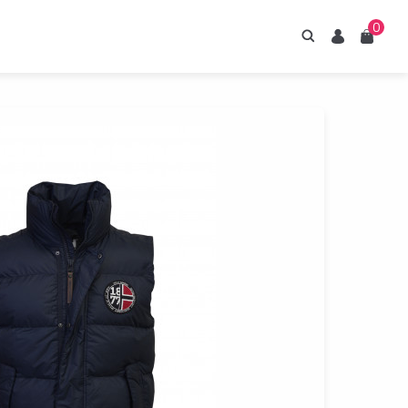
0
Hledání
Uživatel
Košík
irupy ESTIAN
znejte naše sirupy
z umělých sladidel.
Prohlédnout