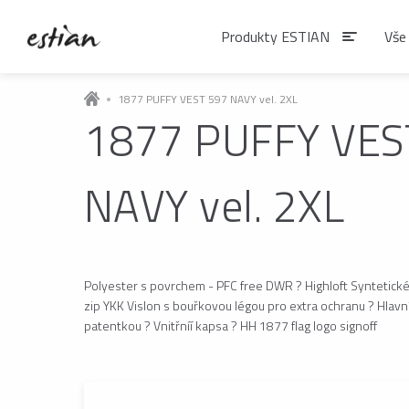
Produkty ESTIAN
Vše
1877 PUFFY VEST 597 NAVY vel. 2XL
1877 PUFFY VES
Produkty EST
NAVY vel. 2XL
VÝDEJNÍKY VODY
Výdejníky vody
podlahové
Polyester s povrchem - PFC free DWR ? Highloft Syntetické
zip YKK Vislon s bouřkovou légou pro extra ochranu ? Hlavn
ČAJE
patentkou ? Vnitřníí kapsa ? HH 1877 flag logo signoff
Matcha
Čaje BIO