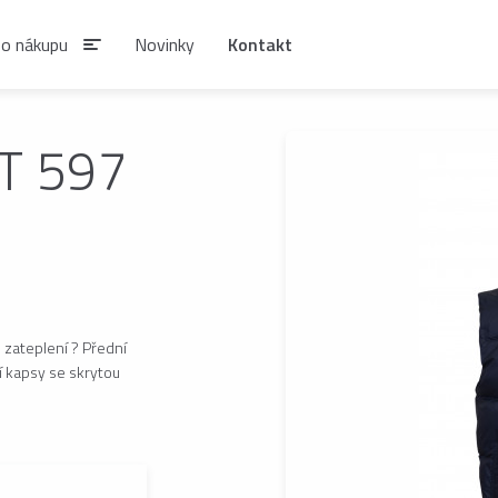
 o nákupu
Novinky
Kontakt
T 597
IAN
SIRUPY A NÁPOJOVÉ
KÁVA ESTIAN
KONCENTRÁTY
Zrnková káva ESTIAN
S
Sirupy ESTIAN
Po
 zateplení ? Přední
í kapsy se skrytou
be