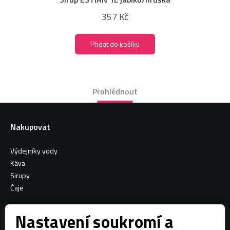
357 Kč
Přidat do košíku
Prohlédnout
Nakupovat
Výdejníky vody
Káva
Sirupy
Čaje
Informace o nákupu
Nastavení soukromí a