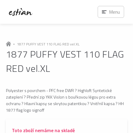
Menu
1877 PUFFY VEST 110 FLAG RED vel.XL
1877 PUFFY VEST 110 FLAG
RED vel.XL
Polyester s povrchem - PFC free DWR ? Highloft Syntetické
zateplení ? Přední zip YKK Vislon s bouřkovou légou pro extra
ochranu ? Hlavní kapsy se skrytou patentkou ? Vnitřníí kapsa ? HH
1877 flag logo signoff
Toto zboží nemáme na skladě