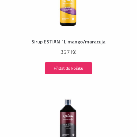
Sirup ESTIAN 1L mango/maracuja
357 Kč
Přidat do košíku