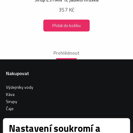
357 Kč
Přidat do košíku
Prohlédnout
Nakupovat
Výdejníky vody
Káva
Sirupy
Čaje
Informace o nákupu
Nastavení soukromí a