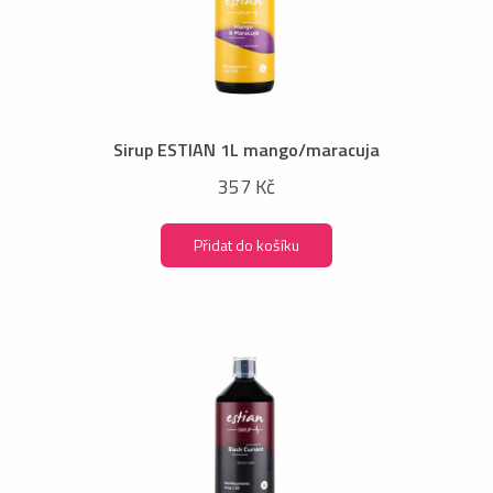
Sirup ESTIAN 1L mango/maracuja
357 Kč
Přidat do košíku