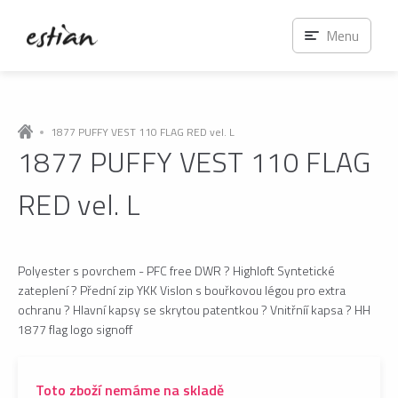
Menu
1877 PUFFY VEST 110 FLAG RED vel. L
1877 PUFFY VEST 110 FLAG
RED vel. L
Polyester s povrchem - PFC free DWR ? Highloft Syntetické
zateplení ? Přední zip YKK Vislon s bouřkovou légou pro extra
ochranu ? Hlavní kapsy se skrytou patentkou ? Vnitřníí kapsa ? HH
1877 flag logo signoff
Toto zboží nemáme na skladě