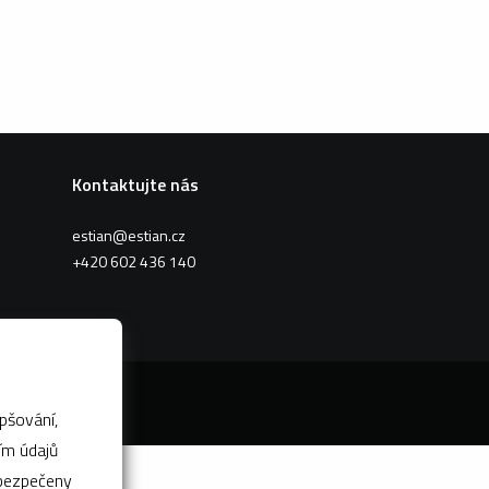
Kontaktujte nás
estian@estian.cz
+420 602 436 140
pšování,
abezpečeny