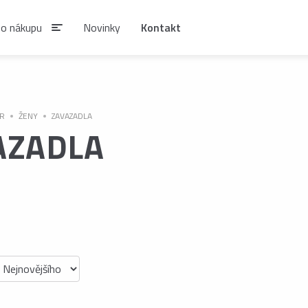
 o nákupu
Novinky
Kontakt
IAN
R
ŽENY
ZAVAZADLA
AZADLA
SIRUPY A NÁPOJOVÉ
KÁVA ESTIAN
KONCENTRÁTY
Zrnková káva ESTIAN
S
Sirupy ESTIAN
Po
be