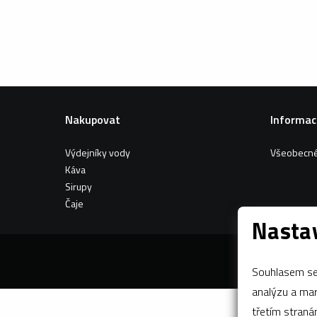
Nakupovat
Informac
Výdejníky vody
Všeobecné
Káva
Sirupy
Čaje
Nastav
Souhlasem se 
analýzu a marketing n
třetím stran