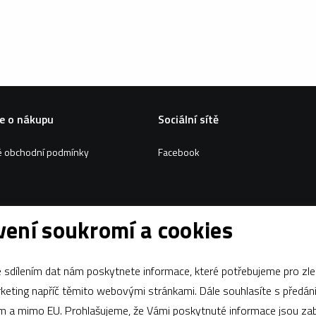
e o nákupu
Sociální sítě
 obchodní podmínky
Facebook
ení soukromí a cookies
Za tímto webem stojí
dgstudio.
sdílením dat nám poskytnete informace, které potřebujeme pro zle
apříč těmito webovými stránkami. Dále souhlasíte s předáním údajů
ám a mimo EU. Prohlašujeme, že Vámi poskytnuté informace jsou z