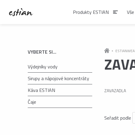
Produkty ESTIAN
Vše
Produkty EST
ESTIANWEA
VYBERTE SI...
ZAV
Výdejníky vody
VÝDEJNÍKY VODY
Výdejníky vody
Sirupy a nápojové koncentráty
podlahové
Káva ESTIAN
ZAVAZADLA
Čaje
ČAJE
Matcha
Seřadit podle
Čaje BIO