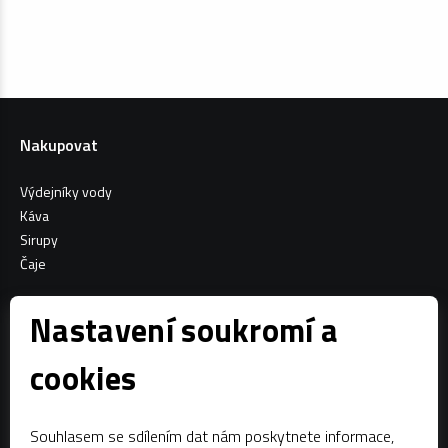
Nakupovat
Výdejníky vody
Káva
Sirupy
Čaje
Informace o nákupu
Nastavení soukromí a
Všeobecné obchodní podmínky
cookies
Sociální sítě
Souhlasem se sdílením dat nám poskytnete informace,
Facebook