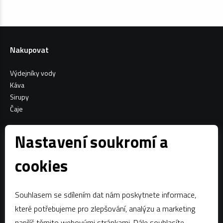
Nakupovat
Výdejníky vody
Káva
Sirupy
Čaje
Informace o nákupu
Nastavení soukromí a
Všeobecné obchodní podmínky
cookies
Sociální sítě
Souhlasem se sdílením dat nám poskytnete informace,
Facebook
které potřebujeme pro zlepšování, analýzu a marketing
napříč těmito webovými stránkami. Dále souhlasíte