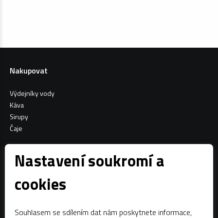
Nakupovat
Výdejníky vody
Káva
Sirupy
Čaje
Informace o nákupu
Nastavení soukromí a
Všeobecné obchodní podmínky
cookies
Sociální sítě
Souhlasem se sdílením dat nám poskytnete informace,
Facebook