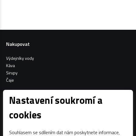
Nakupovat
Výdejníky vody
Káva
Sirupy
Čaje
Informace o nákupu
Nastavení soukromí a
Všeobecné obchodní podmínky
cookies
Sociální sítě
Souhlasem se sdílením dat nám poskytnete informace,
Facebook