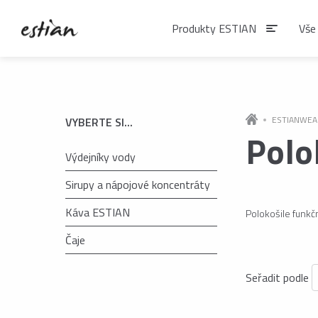
Produkty ESTIAN
Vše
Produkty EST
ESTIANWEA
VYBERTE SI...
Polo
Výdejníky vody
VÝDEJNÍKY VODY
Výdejníky vody
Sirupy a nápojové koncentráty
podlahové
Káva ESTIAN
Polokošile funkč
Čaje
ČAJE
Matcha
Seřadit podle
Čaje BIO