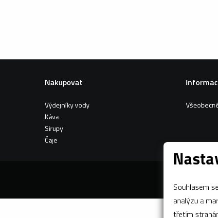
Nakupovat
Informac
Výdejníky vody
Všeobecné
Káva
Sirupy
Čaje
Nastav
Souhlasem se 
analýzu a marketing n
třetím stran