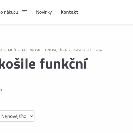
 o nákupu
Novinky
Kontakt
IAN
R
MUŽI
POLOKOŠILE, TRIČKA, TÍLKA
Polokošile funkční
košile funkční
SIRUPY A NÁPOJOVÉ
KÁVA ESTIAN
KONCENTRÁTY
Zrnková káva ESTIAN
S
Sirupy ESTIAN
ní
Po
be