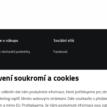
e o nákupu
Sociální sítě
 obchodní podmínky
Facebook
ení soukromí a cookies
Za tímto webem stojí
dgstudio.
sdílením dat nám poskytnete informace, které potřebujeme pro zle
apříč těmito webovými stránkami. Dále souhlasíte s předáním údajů
ám a mimo EU. Prohlašujeme, že Vámi poskytnuté informace jsou z