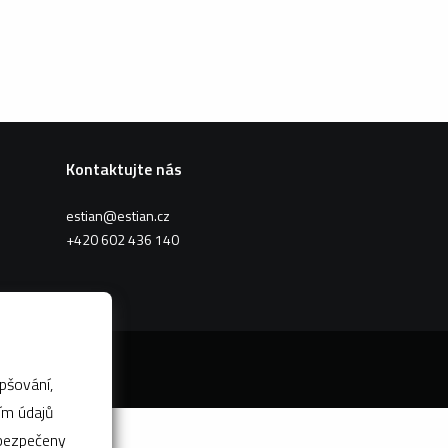
Kontaktujte nás
estian@estian.cz
+420 602 436 140
pšování,
abezpečeny