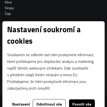
Káva
Sirupy
Čaje
Informace o nákupu
Nastavení soukromí a
Všeobecné obchodní podmínky
cookies
Sociální sítě
Souhlasem se sdílením dat nám poskytnete informace,
Facebook
které potřebujeme pro zlepšování, analýzu a marketing
napříč těmito webovými stránkami. Dále souhlasíte
Kontaktujte nás
s předáním údajů třetím stranám a mimo EU.
estian@estian.cz
Prohlašujeme, že Vámi poskytnuté informace jsou
+420 602 436 140
zabezpečeny proti zneužití.
Nastavení
Odmítnout vše
Povolit vše
Za tímto webem stojí
dgstudio.