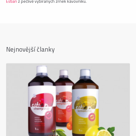
Estian
z pečlivě vybíraných zrnek kávovníku.
Nejnovější članky