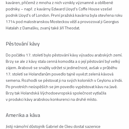
kaváren, přičemž z mnoha z nich vznikly významné a oblíbené
podniky – např. z kavárny Edward Lloyd’s Coffe House vzešel
podnik Lloyd’s of London. První pražská kavárna byla otevřena roku
1714 pod malostranskou Mosteckou věží a provozoval ji Georgius
Hatalah z Damašku, zvaný také Jiří Theodat.
Pěstování kávy
Do počátku 17. století bylo pěstování kávy výsadou arabských zemí.
Brzy se ale z kávy stala cenná komodita a o její pěstování byl velký
zájem. Arabové se snažily udržet si jedinečnost, avšak v průběhu
17. století se Holanďanům povedlo tajně vyvézt zelená kávová
semena. Rozhodli se pěstovat ji na svých koloniích v Ceylonu a Indii.
Po prvotních neúspěších se jim povedlo vypěstovat kávu na Javě.
Brzy tak Holandská Východoevropská společnost vytlačila
v produkci kávy arabskou konkurenci na druhé místo.
Amerika a káva
Jistý námořní důstojník Gabriel de Clieu dostal sazenice