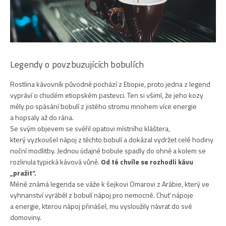
Legendy o povzbuzujících bobulích
Rostlina kávovník původně pochází z Etiopie, proto jedna z legend
vypráví o chudém etiopském pastevci. Ten si všiml, že jeho kozy
měly po spásání bobulí z jistého stromu mnohem více energie
a hopsaly až do rána.
Se svým objevem se svěřil opatovi místního kláštera,
který vyzkoušel nápoj z těchto bobulí a dokázal vydržet celé hodiny
noční modlitby. Jednou údajně bobule spadly do ohně a kolem se
rozlinula typická kávová vůně.
Od té chvíle se rozhodli kávu
„pražit“.
Méně známá legenda se váže k šejkovi Omarovi z Arábie, který ve
vyhnanství vyráběl z bobulí nápoj pro nemocné. Chuť nápoje
a energie, kterou nápoj přinášel, mu vysloužily návrat do své
domoviny.