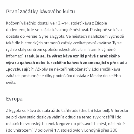
První začátky kávového kultu
Kočovní válečníci dostali ve 13.–14. století kávu z Etiopie
do Jemenu, kde se začala káva hojně pěstovat. Postupně se káva
dostala do Persie, Sýrie a Egypta. Ve městech na Blízkém východě
také dle historických pramenů začaly vznikat první kavárny. Ty se
rychle staly centrem společenských aktivit i místem k výměně
informací.
Traduje se, že výraz káva vznikl právě z arabského
výrazu qahwah nebo tureckého kahweh znamenající v překladu
„povzbuzující“
. Ačkoliv se někteří náboženští vládci snažili kávu
zakázat, postupně se díky poutníkům dostala z Mekky do celého
světa.
Evropa
Z Egypta se káva dostala až do Cařihradu (dnešní Istanbul). V Turecku
se pití kávy stalo doslova vášní a odtud se tento zvyk rozšířil i do
ostatních evropských zemí. Nejprve do přístavních měst, následně
i do vnitrozemí. V polovině 17. století bylo v Londýně přes 300