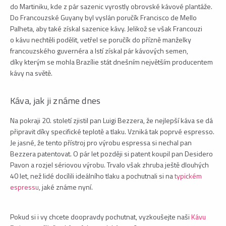
do Martiniku, kde z pár sazenic vyrostly obrovské kávové plantáže.
Do Francouzské Guyany byl vyslán poručík Francisco de Mello
Palheta, aby také získal sazenice kávy. Jelikož se však Francouzi
o kávu nechtěli podělit, vetřel se poručík do přízně manželky
francouzského guvernéra a lstí získal pár kávových semen,
díky kterým se mohla Brazílie stát dnešním největším producentem
kávy na světě.
Káva, jak ji známe dnes
Na pokraji 20. století zjistil pan Luigi Bezzera, že nejlepší káva se dá
připravit díky specifické teplotě a tlaku. Vzniká tak poprvé espresso.
Je jasné, že tento přístroj pro výrobu espressa si nechal pan
Bezzera patentovat. O pár let později si patent koupil pan Desidero
Pavon a rozjel sériovou výrobu. Trvalo však zhruba ještě dlouhých
40 let, než lidé docílili ideálního tlaku a pochutnali si na
typickém
espressu
, jaké známe nyní.
Pokud si i vy chcete doopravdy pochutnat, vyzkoušejte naši
Kávu