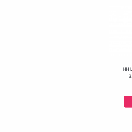
HH 
3