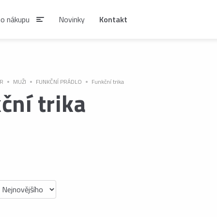
 o nákupu
Novinky
Kontakt
IAN
R
MUŽI
FUNKČNÍ PRÁDLO
Funkční trika
ční trika
SIRUPY A NÁPOJOVÉ
KÁVA ESTIAN
KONCENTRÁTY
Zrnková káva ESTIAN
S
Sirupy ESTIAN
Po
be