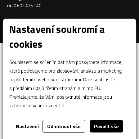
+420 602 436 140
Nastavení soukromí a
Za tímto webem stojí
dgstudio.
cookies
Souhlasem se sdílením dat nám poskytnete informace,
které potřebujeme pro zlepšování, analýzu a marketing
napříč těmito webovými stránkami. Dále souhlasíte
s předáním údajů třetím stranám a mimo EU.
Prohlašujeme, že Vámi poskytnuté informace jsou
zabezpečeny proti zneužití.
Nastavení
Odmítnout vše
Povolit vše