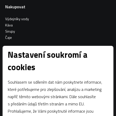
Nakupovat
Výdejníky vody
Káva
Sirupy
Čaje
Informace o nákupu
Nastavení soukromí a
Všeobecné obchodní podmínky
cookies
Sociální sítě
Souhlasem se sdílením dat nám poskytnete informace,
Facebook
které potřebujeme pro zlepšování, analýzu a marketing
napříč těmito webovými stránkami. Dále souhlasíte
Kontaktujte nás
s předáním údajů třetím stranám a mimo EU.
estian@estian.cz
Prohlašujeme, že Vámi poskytnuté informace jsou
+420 602 436 140